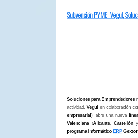
Subvención PYME "Vegul, Solu
Soluciones para Emprendedores
n
actividad,
Vegul
en colaboración c
empresarial
), abre una nueva
líne
Valenciana
(
Alicante
,
Castellón
programa informático
ERP
Gextor