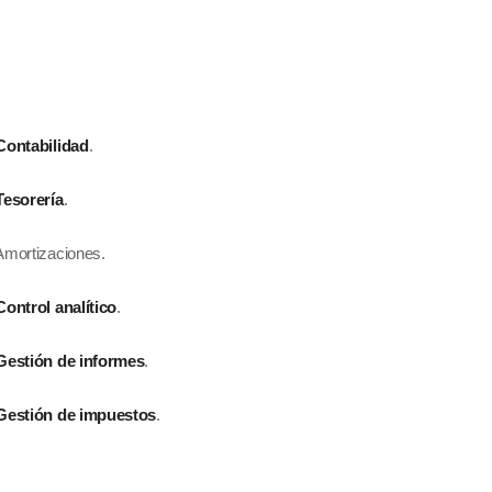
Contabilidad
.
Tesorería
.
ones.
Control analítico
.
Gestión de informes
.
Gestión de impuestos
.