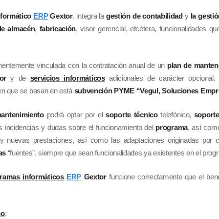
nformático
ERP
Gextor
, integra la
gestión de contabilidad
y
la gesti
de almacén
,
fabricación
, visor gerencial, etcétera, funcionalidades q
nentemente vinculada con la contratación anual de un
plan de manten
or
y de
servicios informáticos
adicionales de carácter opcional
en que se basan en está
subvención PYME “Vegul, Soluciones Emp
 mantenimiento
podrá optar por el
soporte técnico
telefónico,
soporte
as incidencias y dudas sobre el funcionamiento del
programa
, así com
y nuevas prestaciones, así como las adaptaciones originadas por 
as
“fuentes”, siempre que sean funcionalidades ya existentes en el prog
ramas informáticos
ERP
Gextor
funcione correctamente que el bene
co
: