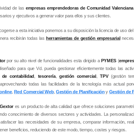
tividad de las
empresas emprendedoras de Comunidad Valenciana
rios y ejecutivos a generar valor para ellos y sus clientes.
cogerse a esta iniciativa ponemos a su disposición la licencia de uso de
nera recibirán todas las
herramientas de gestión empresarial
necesar
tor
por su alto nivel de funcionalidades esta dirigido a
PYMES
(
empres
señado para que Vd. pueda gestionar eficientemente todas las act
 de contabilidad
,
tesorería
,
gestión comercial
,
TPV
(gestión te
 aprovechando todas las facilidades de la tecnología más actual po
online
,
Red Comercial Web
,
Gestión de Planificación
y
Gestión de 
Gextor
es un producto de alta calidad que ofrece soluciones parametr
undo conocimiento de diversos sectores y actividades. La personaliza
 satisfacer las necesidades de su empresa, comparar información, rea
tener beneficios, reduciendo de este modo, tiempo, costes y riesgos.