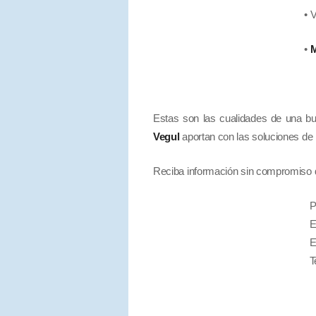
• Visor Gere
•
M
Estas son las cualidades de una 
Vegul
aportan con las soluciones de
Reciba información sin compromiso 
P
E
E
T