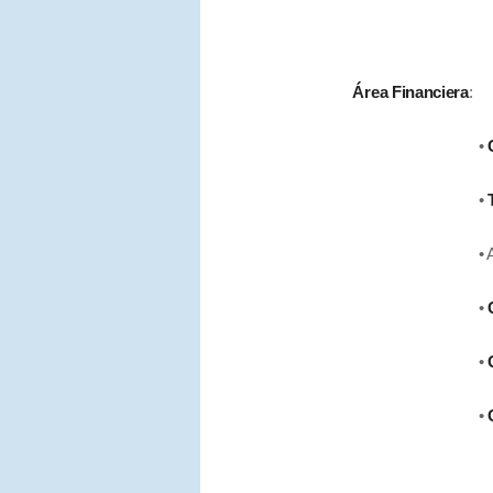
Área Financiera
:
•
•
• Amortizaci
•
•
•