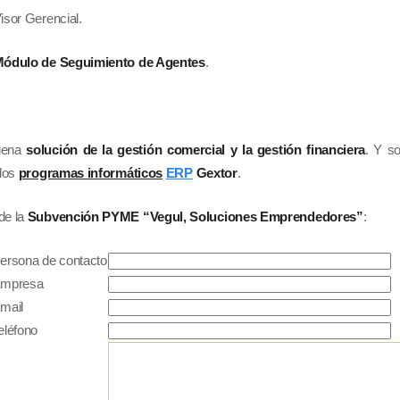
ncial.
ódulo de Seguimiento de Agentes
.
buena
solución de la gestión comercial y la gestión financiera
. Y s
 los
programas informáticos
ERP
Gextor
.
de la
Subvención PYME “Vegul, Soluciones Emprendedores”
:
ersona de contacto
mpresa
mail
eléfono