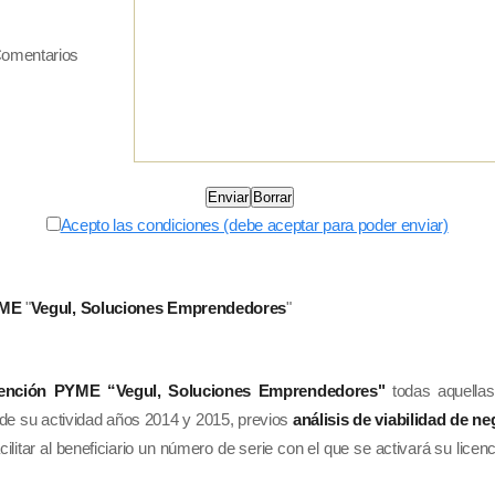
omentarios
Acepto las condiciones (debe aceptar para poder enviar)
YME
"
Vegul, Soluciones Emprendedores
"
ención PYME “Vegul, Soluciones Emprendedores"
todas aquella
o de su actividad años 2014 y 2015, previos
análisis de viabilidad de n
litar al beneficiario un número de serie con el que se activará su licen