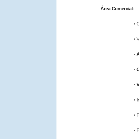
Área Comercial
:
• Compra
• Venta
•
A
•
C
•
V
•
I
• Facturación elec
• Funcionalidade