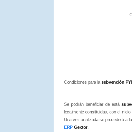
C
Condiciones para la
subvención P
Se podrán beneficiar de está
subv
legalmente constituidas, con el inici
Una vez analizada se procederá a faci
ERP
Gextor
.