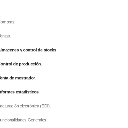
s.
s.
lmacenes y control de stocks
.
ontrol de producción
.
enta de mostrador
.
nformes estadísticos
.
trónica (EDI).
s Generales.