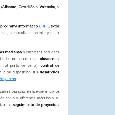
(
Alicante
,
Castellón
y
Valencia
), y
l
programa informático
ERP
Gextor
ias, para realizar, controlar y medir
as medianas
o empresas pequeñas
ividades de su empresa:
almacenes
,
rminal punto de venta),
control de
ne a su disposición sus
desarrollos
Proyectos
.
izables basadas en la experiencia de
ción con sus diferentes módulos y su
lizar un
seguimiento de proyectos
,